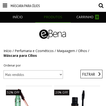
MÁSCARA PARA CÍLIOS
INÍCIO
PRODUTOS
CARRINHO
0
Início
/
Perfumaria e Cosméticos
/
Maquiagem
/
Olhos
/
Máscara para Cílios
Ordenar por
FILTRAR
52
%
OFF
20
%
OFF