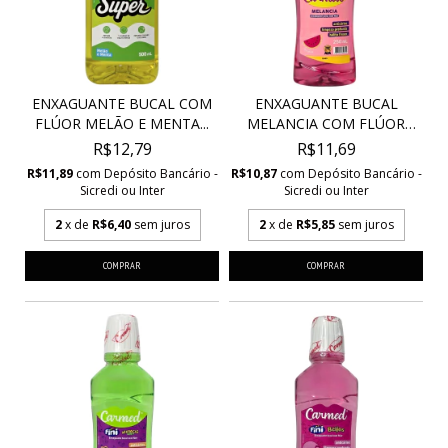
ENXAGUANTE BUCAL COM
ENXAGUANTE BUCAL
FLÚOR MELÃO E MENTA...
MELANCIA COM FLÚOR
ZERO...
R$12,79
R$11,69
R$11,89
com
Depósito Bancário -
R$10,87
com
Depósito Bancário -
Sicredi ou Inter
Sicredi ou Inter
2
x de
R$6,40
sem juros
2
x de
R$5,85
sem juros