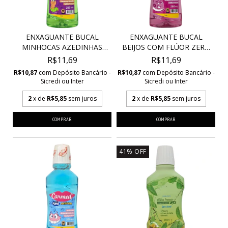
ENXAGUANTE BUCAL
ENXAGUANTE BUCAL
MINHOCAS AZEDINHAS
BEIJOS COM FLÚOR ZERO
COM...
Á...
R$11,69
R$11,69
R$10,87
com
Depósito Bancário -
R$10,87
com
Depósito Bancário -
Sicredi ou Inter
Sicredi ou Inter
2
x de
R$5,85
sem juros
2
x de
R$5,85
sem juros
41
%
OFF