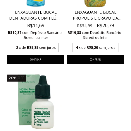
ENXAGUANTE BUCAL
ENXAGUANTE BUCAL
DENTADURAS COM FLÚOR
PRÓPOLIS E CRAVO DA
ZE...
ÍND...
R$11,69
R$20,79
R$34,99
R$10,87
com
Depósito Bancário -
R$19,33
com
Depósito Bancário -
Sicredi ou Inter
Sicredi ou Inter
2
x de
R$5,85
sem juros
4
x de
R$5,20
sem juros
20
%
OFF