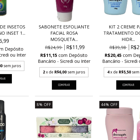
DE INSETOS
SABONETE ESFOLIANTE
KIT 2 CREME 
 INSET 1...
FACIAL ROSA
TRATAMENTO DO
MOSQUETA...
HIDR...
6,99
R$11,99
R$2
R$24,99
R$39,98
om
Depósito
credi ou Inter
R$11,15
com
Depósito
R$20,45
com
De
Bancário - Sicredi ou Inter
Bancário - Sicredi 
40
sem juros
2
x de
R$6,00
sem juros
4
x de
R$5,50
sem 
8
%
OFF
44
%
OFF