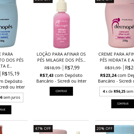
 PARA
LOÇÃO PARA AFINAR OS
CREME PARA AFI
O DOS PÉS
PÉS MILAGRE DOS PÉS...
PÉS HIDRATA E AF
A E...
R$7,99
R$2
R$18,99
R$31,99
R$15,19
R$7,43
com
Depósito
R$23,24
com
De
Bancário - Sicredi ou Inter
Bancário - Sicredi 
om
Depósito
credi ou Inter
4
x de
R$6,25
sem 
06
sem juros
47
%
OFF
20
%
OFF