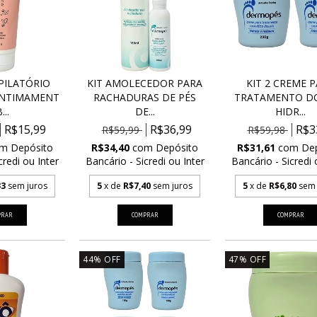
PILATÓRIO
KIT AMOLECEDOR PARA
KIT 2 CREME 
INTIMAMENT
RACHADURAS DE PÉS
TRATAMENTO DO
...
DE...
HIDR...
R$15,99
R$36,99
R$3
R$59,99
R$59,98
om
Depósito
R$34,40
com
Depósito
R$31,61
com
De
credi ou Inter
Bancário - Sicredi ou Inter
Bancário - Sicredi 
33
sem juros
5
x de
R$7,40
sem juros
5
x de
R$6,80
sem 
44
%
OFF
47
%
OFF