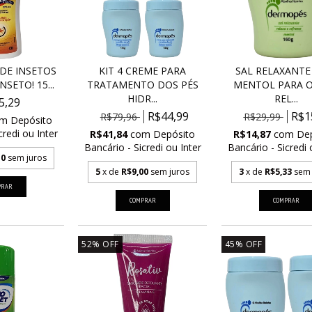
DE INSETOS
KIT 4 CREME PARA
SAL RELAXANT
SETO! 15...
TRATAMENTO DOS PÉS
MENTOL PARA O
HIDR...
REL...
5,29
R$44,99
R$1
R$79,96
R$29,99
om
Depósito
credi ou Inter
R$41,84
com
Depósito
R$14,87
com
De
Bancário - Sicredi ou Inter
Bancário - Sicredi 
10
sem juros
5
x de
R$9,00
sem juros
3
x de
R$5,33
sem 
52
%
OFF
45
%
OFF