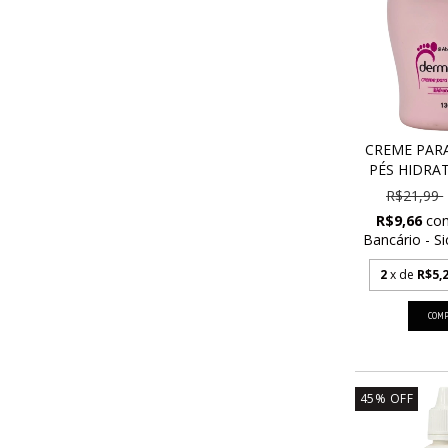
CREME PARA
PÉS HIDRATA
R$21,99
R$9,66
co
Bancário - Si
2
x de
R$5,
45
%
OFF