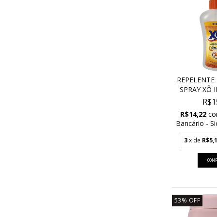
REPELENTE 
SPRAY XÔ IN
R$1
R$14,22
c
Bancário - Si
3
x de
R$5,
53
%
OFF