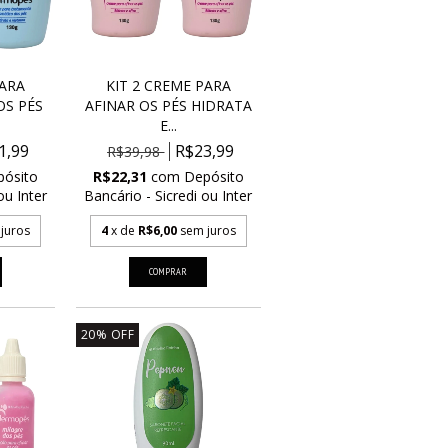
PARA
KIT 2 CREME PARA
S PÉS
AFINAR OS PÉS HIDRATA
E...
1,99
R$23,99
R$39,98
pósito
R$22,31
com
Depósito
ou Inter
Bancário - Sicredi ou Inter
juros
4
x de
R$6,00
sem juros
20
%
OFF