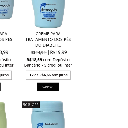
PARA
CREME PARA
S PÉS
TRATAMENTO DOS PÉS
DO DIABÉTI...
3,99
R$19,99
R$24,99
pósito
R$18,59
com
Depósito
ou Inter
Bancário - Sicredi ou Inter
juros
3
x de
R$6,66
sem juros
50
%
OFF