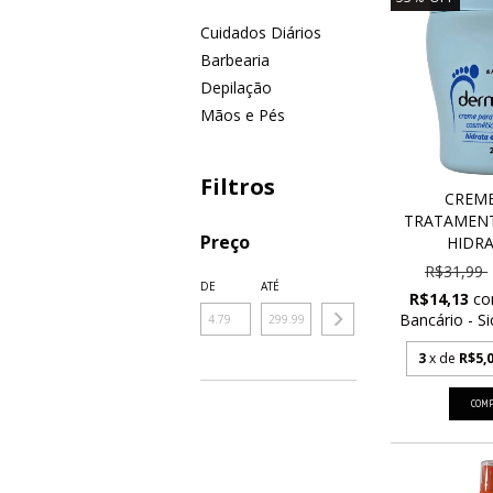
Cuidados Diários
Barbearia
Depilação
Mãos e Pés
Filtros
CREME
TRATAMENT
Preço
HIDRAT
R$31,99
DE
ATÉ
R$14,13
c
Bancário - Si
3
x de
R$5,