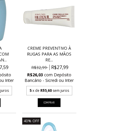
A
CREME PREVENTIVO À
 COM
RUGAS PARA AS MÃOS
N...
RE...
7,59
R$27,99
R$32,99
pósito
R$26,03
com
Depósito
ou Inter
Bancário - Sicredi ou Inter
juros
5
x de
R$5,60
sem juros
40
%
OFF