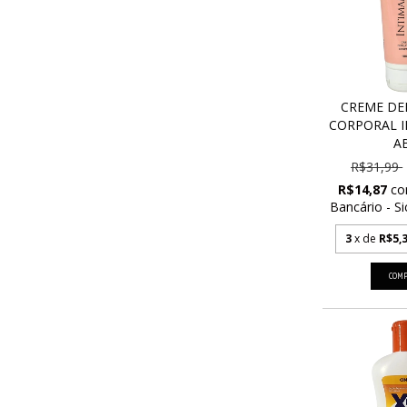
CREME DE
CORPORAL 
AB
R$31,99
R$14,87
c
Bancário - Si
3
x de
R$5,