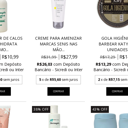
 DE CALOS
CREME PARA AMENIZAR
GOLA HIGIÊN
 HIDRATA
MARCAS SENIS NAS
BARBEAR KATY
O...
MÃO...
UNIDADES
R$10,99
R$27,99
R$1
R$31,99
R$17,29
om
Depósito
R$26,03
com
Depósito
R$13,29
com
De
credi ou Inter
Bancário - Sicredi ou Inter
Bancário - Sicredi 
50
sem juros
5
x de
R$5,60
sem juros
2
x de
R$7,15
sem 
38
%
OFF
43
%
OFF