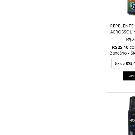
REPELENTE 
AEROSSOL NO
R$2
R$25,10
c
Bancário - Si
5
x de
R$5,