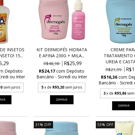
DE INSETOS
KIT DERMOPÉS HIDRATA
CREME PAR
SETO! 15...
E AFINA 230G + MILA...
TRATAMENTO
UREIA E CASTA
5,29
R$25,99
R$48,98
R$1
R$21,99
om
Depósito
R$24,17
com
Depósito
credi ou Inter
Bancário - Sicredi ou Inter
R$16,36
com
De
Bancário - Sicredi 
10
sem juros
5
x de
R$5,20
sem juros
3
x de
R$5,86
sem 
31
%
OFF
53
%
OFF