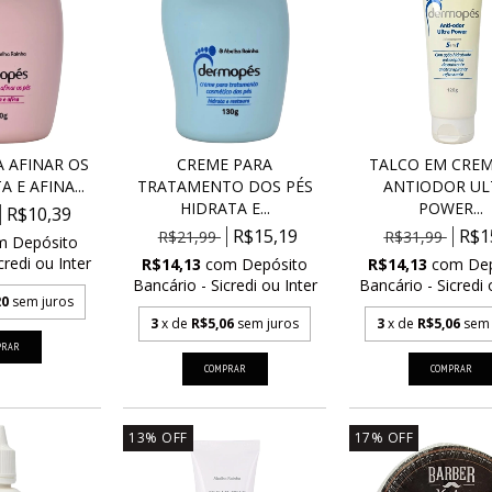
 AFINAR OS
CREME PARA
TALCO EM CREM
 E AFINA...
TRATAMENTO DOS PÉS
ANTIODOR UL
HIDRATA E...
POWER...
R$10,39
R$15,19
R$1
R$21,99
R$31,99
m
Depósito
credi ou Inter
R$14,13
com
Depósito
R$14,13
com
De
Bancário - Sicredi ou Inter
Bancário - Sicredi 
20
sem juros
3
x de
R$5,06
sem juros
3
x de
R$5,06
sem 
13
%
OFF
17
%
OFF