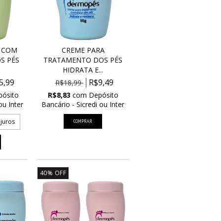
E COM
CREME PARA
S PÉS
TRATAMENTO DOS PÉS
HIDRATA E...
5,99
R$9,49
R$18,99
pósito
R$8,83
com
Depósito
ou Inter
Bancário - Sicredi ou Inter
juros
40
%
OFF