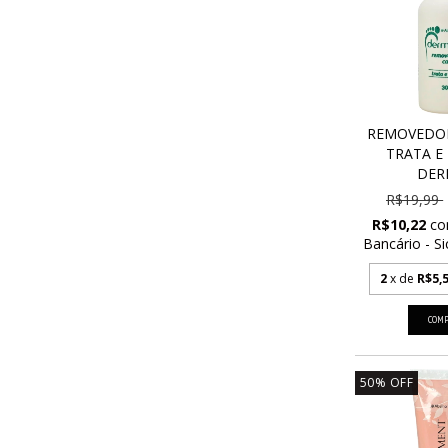
REMOVEDOR
TRATA E
DERM
R$19,99
R$10,22
c
Bancário - Si
2
x de
R$5,
50
%
OFF