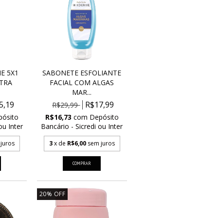
E 5X1
SABONETE ESFOLIANTE
TRA
FACIAL COM ALGAS
MAR...
5,19
R$17,99
R$29,99
pósito
R$16,73
com
Depósito
ou Inter
Bancário - Sicredi ou Inter
juros
3
x de
R$6,00
sem juros
20
%
OFF