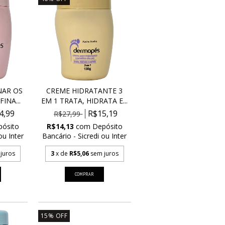
NAR OS
CREME HIDRATANTE 3
INA...
EM 1 TRATA, HIDRATA E...
4,99
R$15,19
R$27,99
pósito
R$14,13
com
Depósito
ou Inter
Bancário - Sicredi ou Inter
juros
3
x de
R$5,06
sem juros
15
%
OFF