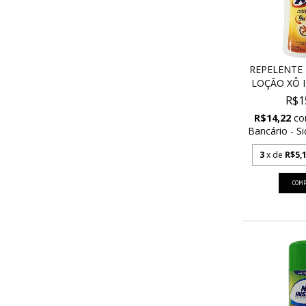
REPELENTE 
LOÇÃO XÔ IN
R$1
R$14,22
c
Bancário - Si
3
x de
R$5,