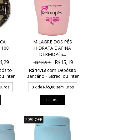
ICA
MILAGRE DOS PÉS
 100
HIDRATA E AFINA
DERMOPÉS...
4,29
R$15,19
R$18,99
pósito
R$14,13
com
Depósito
ou Inter
Bancário - Sicredi ou Inter
juros
3
x de
R$5,06
sem juros
20
%
OFF