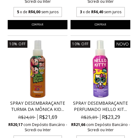
Sicredi ou Inter
Sicredi ou Inter
5
x de
R$6,00
sem juros
3
x de
R$6,40
sem juros
NOVO
10
%
OFF
10
%
OFF
SPRAY DESEMBARAÇANTE
SPRAY DESEMBARAÇANTE
TURMA DA MÔNICA KID...
PERFUMADO HELLO KIT...
R$21,69
R$23,29
R$24,09
R$25,89
R$20,17
com
Depósito Bancário -
R$21,66
com
Depósito Bancário -
Sicredi ou Inter
Sicredi ou Inter