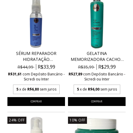
SÉRUM REPARADOR
GELATINA
HIDRATAÇÃO
MEMORIZADORA CACHOS
MARAVILHOSA V...
ESPETACULAR...
R$33,99
R$29,99
R$44,99
R$35,99
R$31,61
com
Depósito Bancário -
R$27,89
com
Depósito Bancário -
Sicredi ou Inter
Sicredi ou Inter
5
x de
R$6,80
sem juros
5
x de
R$6,00
sem juros
24
%
OFF
10
%
OFF