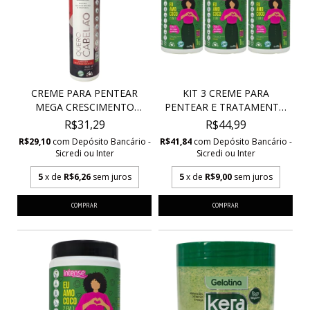
CREME PARA PENTEAR
KIT 3 CREME PARA
MEGA CRESCIMENTO
PENTEAR E TRATAMENTO
SAUD...
2...
R$31,29
R$44,99
R$29,10
com
Depósito Bancário -
R$41,84
com
Depósito Bancário -
Sicredi ou Inter
Sicredi ou Inter
5
x de
R$6,26
sem juros
5
x de
R$9,00
sem juros