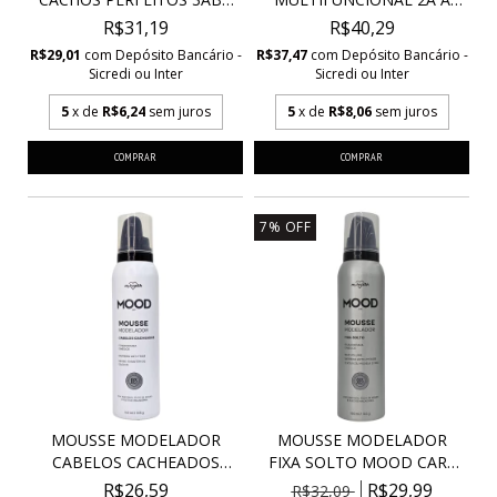
V...
4C...
R$31,19
R$40,29
R$29,01
com
Depósito Bancário -
R$37,47
com
Depósito Bancário -
Sicredi ou Inter
Sicredi ou Inter
5
x de
R$6,24
sem juros
5
x de
R$8,06
sem juros
7
%
OFF
MOUSSE MODELADOR
MOUSSE MODELADOR
CABELOS CACHEADOS
FIXA SOLTO MOOD CARE
MOOD...
MY...
R$26,59
R$29,99
R$32,09