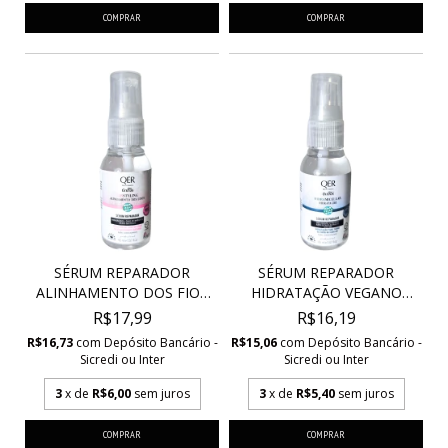
SÉRUM REPARADOR
SÉRUM REPARADOR
ALINHAMENTO DOS FIOS
HIDRATAÇÃO VEGANO
VEG...
HIDRAM...
R$17,99
R$16,19
R$16,73
com
Depósito Bancário -
R$15,06
com
Depósito Bancário -
Sicredi ou Inter
Sicredi ou Inter
3
x de
R$6,00
sem juros
3
x de
R$5,40
sem juros