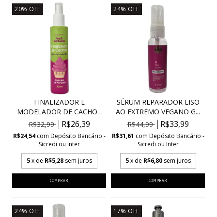
20
%
OFF
24
%
OFF
FINALIZADOR E
SÉRUM REPARADOR LISO
MODELADOR DE CACHOS
AO EXTREMO VEGANO G...
CUPCAK...
R$26,39
R$33,99
R$32,99
R$44,99
R$24,54
com
Depósito Bancário -
R$31,61
com
Depósito Bancário -
Sicredi ou Inter
Sicredi ou Inter
5
x de
R$5,28
sem juros
5
x de
R$6,80
sem juros
24
%
OFF
17
%
OFF