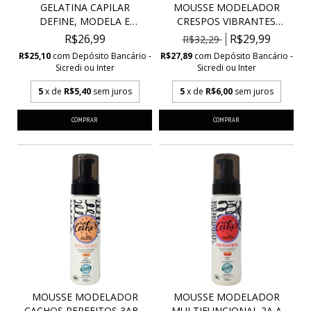
GELATINA CAPILAR
MOUSSE MODELADOR
DEFINE, MODELA E
CRESPOS VIBRANTES
CONTRO...
4ABC...
R$26,99
R$29,99
R$32,29
R$25,10
com
Depósito Bancário -
R$27,89
com
Depósito Bancário -
Sicredi ou Inter
Sicredi ou Inter
5
x de
R$5,40
sem juros
5
x de
R$6,00
sem juros
MOUSSE MODELADOR
MOUSSE MODELADOR
CACHOS PERFEITOS 3ABC
MULTIFUNCIONAL 2A A