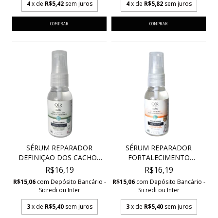
4
x de
R$5,42
sem juros
4
x de
R$5,82
sem juros
SÉRUM REPARADOR
SÉRUM REPARADOR
DEFINIÇÃO DOS CACHOS
FORTALECIMENTO
VEG...
VEGANO VI...
R$16,19
R$16,19
R$15,06
com
Depósito Bancário -
R$15,06
com
Depósito Bancário -
Sicredi ou Inter
Sicredi ou Inter
3
x de
R$5,40
sem juros
3
x de
R$5,40
sem juros