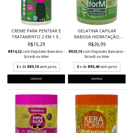
CREME PARA PENTEAR E
GELATINA CAPILAR
TRATAMENTO 2 EM 1 E...
BABOSA HIDRATAÇÃO,
DEFI...
R$15,29
R$26,99
R$14,22
com
Depósito Bancário -
R$25,10
com
Depósito Bancário -
Sicredi ou Inter
Sicredi ou Inter
3
x de
R$5,10
sem juros
5
x de
R$5,40
sem juros