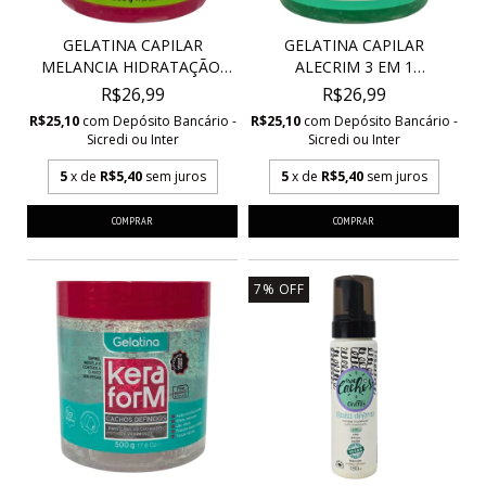
GELATINA CAPILAR
GELATINA CAPILAR
MELANCIA HIDRATAÇÃO,
ALECRIM 3 EM 1
LE...
RESTAURA...
R$26,99
R$26,99
R$25,10
com
Depósito Bancário -
R$25,10
com
Depósito Bancário -
Sicredi ou Inter
Sicredi ou Inter
5
x de
R$5,40
sem juros
5
x de
R$5,40
sem juros
7
%
OFF