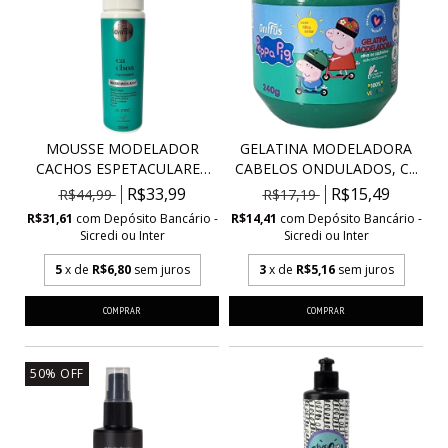
MOUSSE MODELADOR
GELATINA MODELADORA
CACHOS ESPETACULARES
CABELOS ONDULADOS, C...
VE...
R$33,99
R$15,49
R$44,99
R$17,19
R$31,61
com
Depósito Bancário -
R$14,41
com
Depósito Bancário -
Sicredi ou Inter
Sicredi ou Inter
5
x de
R$6,80
sem juros
3
x de
R$5,16
sem juros
50
%
OFF