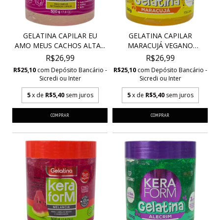
GELATINA CAPILAR EU
GELATINA CAPILAR
AMO MEUS CACHOS ALTA...
MARACUJÁ VEGANO
KERAFOR...
R$26,99
R$26,99
R$25,10
com
Depósito Bancário -
R$25,10
com
Depósito Bancário -
Sicredi ou Inter
Sicredi ou Inter
5
x de
R$5,40
sem juros
5
x de
R$5,40
sem juros