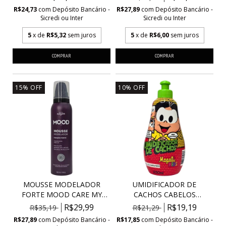
R$24,73
com
Depósito Bancário -
R$27,89
com
Depósito Bancário -
Sicredi ou Inter
Sicredi ou Inter
5
x de
R$5,32
sem juros
5
x de
R$6,00
sem juros
15
%
OFF
10
%
OFF
MOUSSE MODELADOR
UMIDIFICADOR DE
FORTE MOOD CARE MY
CACHOS CABELOS
HEAL...
ONDULADOS...
R$29,99
R$19,19
R$35,19
R$21,29
R$27,89
com
Depósito Bancário -
R$17,85
com
Depósito Bancário -