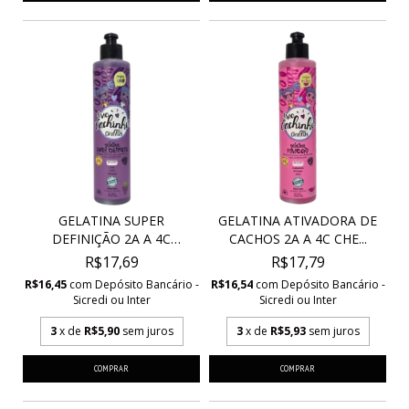
GELATINA SUPER
GELATINA ATIVADORA DE
DEFINIÇÃO 2A A 4C
CACHOS 2A A 4C CHE...
CHEIRIN...
R$17,69
R$17,79
R$16,45
com
Depósito Bancário -
R$16,54
com
Depósito Bancário -
Sicredi ou Inter
Sicredi ou Inter
3
x de
R$5,90
sem juros
3
x de
R$5,93
sem juros