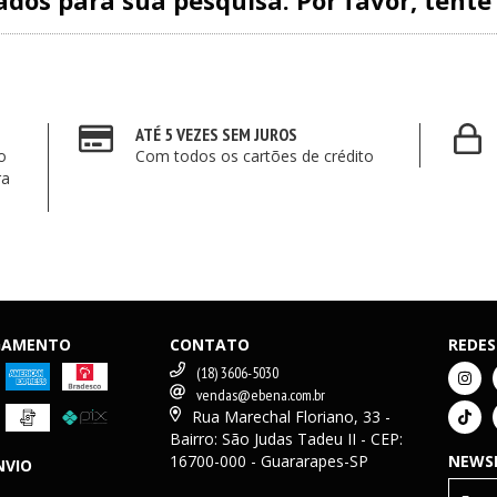
dos para sua pesquisa. Por favor, tente 
ATÉ 5 VEZES SEM JUROS
o
Com todos os cartões de crédito
ra
AGAMENTO
CONTATO
REDES
(18) 3606-5030
vendas@ebena.com.br
Rua Marechal Floriano, 33 -
Bairro: São Judas Tadeu II - CEP:
16700-000 - Guararapes-SP
NEWS
NVIO