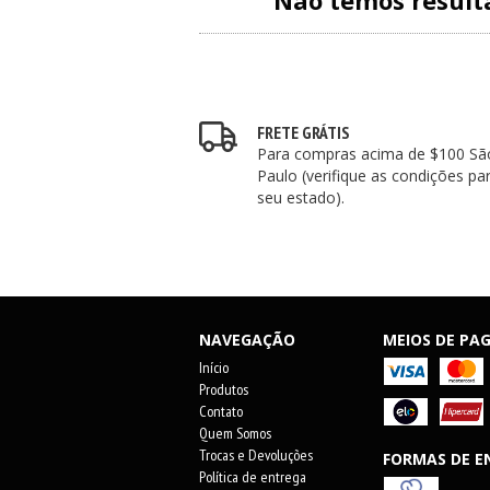
Não temos resulta
FRETE GRÁTIS
Para compras acima de $100 Sã
Paulo (verifique as condições pa
seu estado).
NAVEGAÇÃO
MEIOS DE P
Início
Produtos
Contato
Quem Somos
Trocas e Devoluções
FORMAS DE E
Política de entrega