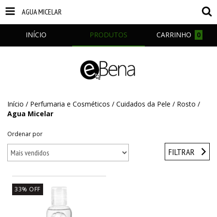
AGUA MICELAR
INÍCIO
PRODUTOS
CARRINHO
0
Início
/
Perfumaria e Cosméticos
/
Cuidados da Pele
/
Rosto
/
Agua Micelar
Ordenar por
FILTRAR
33
%
OFF